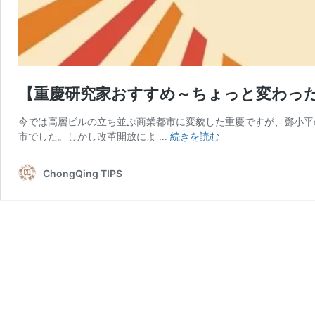
【重慶研究家おすすめ～ちょっと変わっ
今では高層ビルの立ち並ぶ商業都市に変貌した重慶ですが、鄧小平
【重
市でした。しかし改革開放によ …
続きを読む
慶
研
ChongQing TIPS
究
家
お
す
す
め
～
ち
ょ
っ