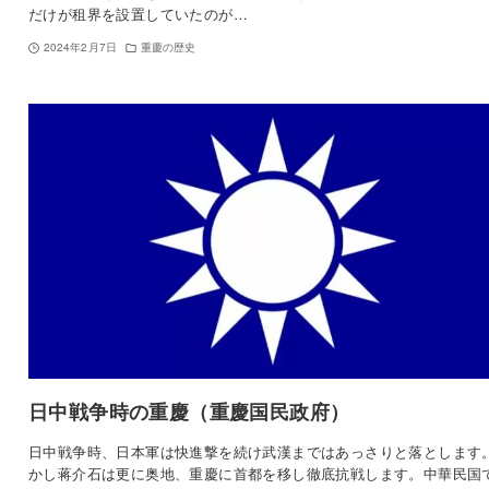
だけが租界を設置していたのが…
2024年2月7日
重慶の歴史
日中戦争時の重慶（重慶国民政府）
日中戦争時、日本軍は快進撃を続け武漢まではあっさりと落とします
かし蒋介石は更に奥地、重慶に首都を移し徹底抗戦します。中華民国