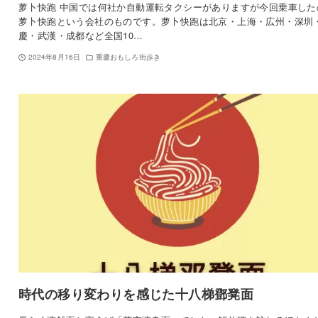
萝卜快跑 中国では何社か自動運転タクシーがありますが今回乗車した
萝卜快跑という会社のものです。萝卜快跑は北京・上海・広州・深圳
慶・武漢・成都など全国10…
2024年8月16日
重慶おもしろ街歩き
時代の移り変わりを感じた十八梯鄧凳面