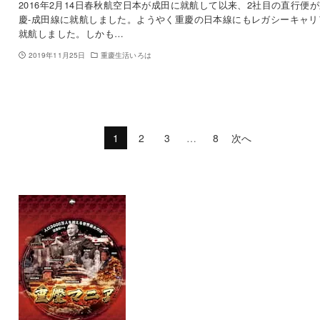
2016年2月14日春秋航空日本が成田に就航して以来、2社目の直行便
慶-成田線に就航しました。ようやく重慶の日本線にもレガシーキャリ
就航しました。しかも…
2019年11月25日
重慶生活いろは
1
2
3
…
8
次へ