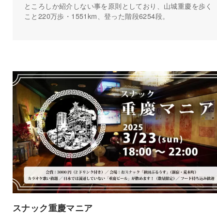
ところしか紹介しない事を原則としており、山城重慶を歩く
こと220万歩・1551km、登った階段6254段。
スナック重慶マニア