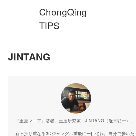
ChongQing
TIPS
JINTANG
『重慶マニア』著者。重慶研究家・JINTANG（近堂彰一）。
新旧折り重なる3Dジャングル重慶に一目惚れ。自分で歩いた