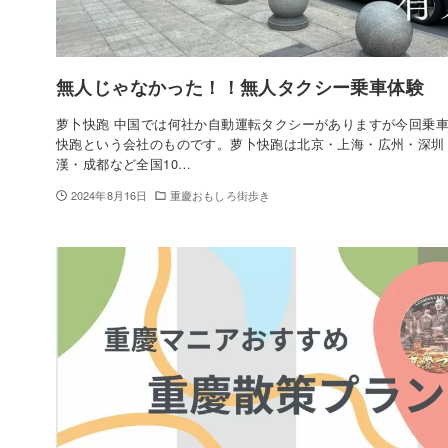
無人じゃなかった！！無人タクシー乗車体験
萝卜快跑 中国では何社か自動運転タクシーがありますが今回乗
快跑という会社のものです。萝卜快跑は北京・上海・広州・深圳
漢・成都など全国10…
2024年8月16日
重慶おもしろ街歩き