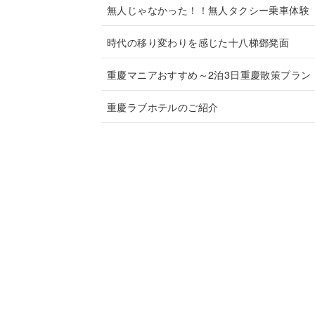
無人じゃなかった！！無人タクシー乗車体験
時代の移り変わりを感じた十八梯鄧凳面
重慶マニアおすすめ～2泊3日重慶散策プラン
重慶ラブホテルのご紹介