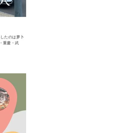
車したのは萝卜
・重慶・武