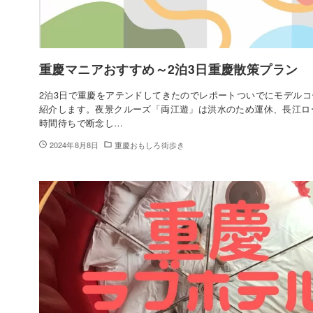
重慶マニアおすすめ～2泊3日重慶散策プラン
2泊3日で重慶をアテンドしてきたのでレポートついでにモデル
紹介します。夜景クルーズ「両江遊」は洪水のため運休、長江ロ
時間待ちで断念し…
2024年8月8日
重慶おもしろ街歩き