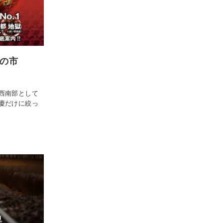
最大の市
西南部として
慶だけに絞っ