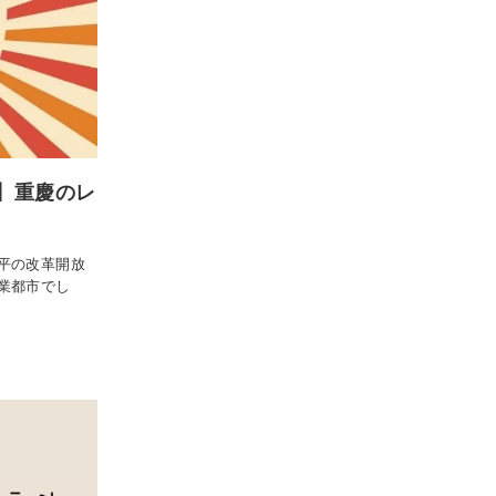
】重慶のレ
平の改革開放
業都市でし