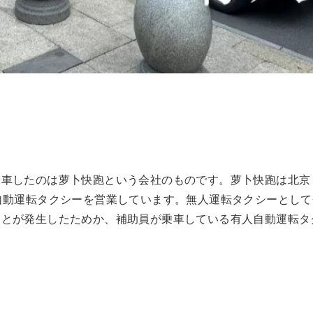
乗車したのは萝卜快跑という会社のものです。萝卜快跑は北京
自動運転タクシーを営業しています。無人運転タクシーとし
ことが発生したためか、補助員が乗車している有人自動運転タ