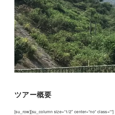
ツアー概要
[su_row][su_column size=”1/2″ center=”no” class=””]