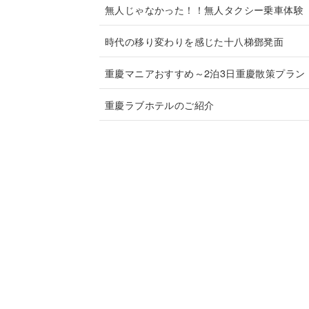
無人じゃなかった！！無人タクシー乗車体験
時代の移り変わりを感じた十八梯鄧凳面
重慶マニアおすすめ～2泊3日重慶散策プラン
重慶ラブホテルのご紹介