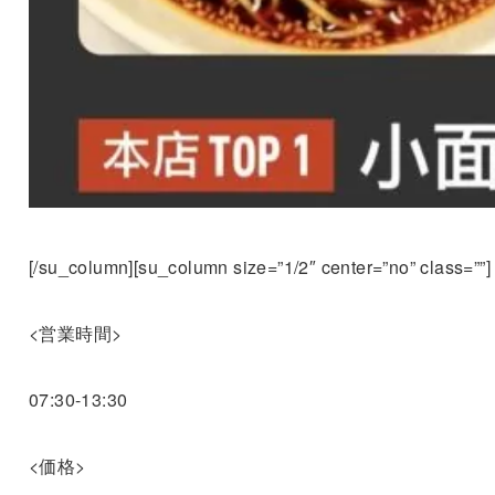
[/su_column][su_column size=”1/2″ center=”no” class=””]
<営業時間>
07:30-13:30
<価格>