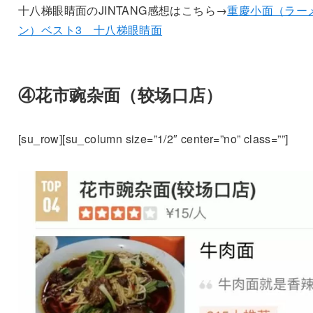
十八梯眼睛面のJINTANG感想はこちら→
重慶小面（ラー
ン）ベスト3 十八梯眼睛面
④花市豌杂面（较场口店）
[su_row][su_column size=”1/2″ center=”no” class=””]