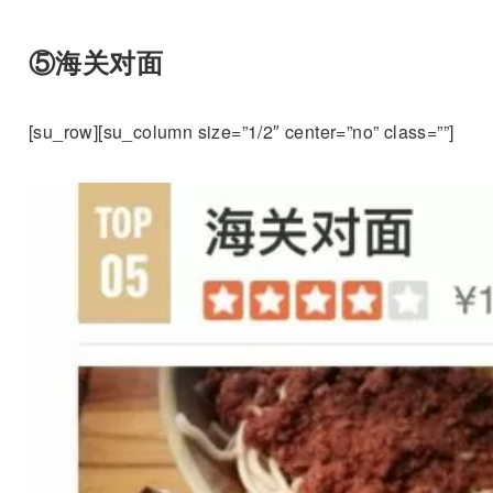
⑤海关对面
[su_row][su_column size=”1/2″ center=”no” class=””]