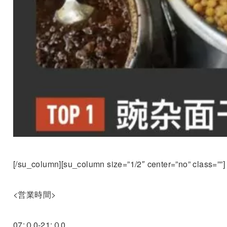
[/su_column][su_column size=”1/2″ center=”no” class=””]
<営業時間>
07:０0-21:０0