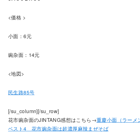
<価格 >
小面：6元
豌杂面：14元
<地図>
民生路85号
[/su_column][/su_row]
花市豌杂面のJINTANG感想はこちら→
重慶小面（ラーメ
ベスト4 花市豌杂面は超濃厚麻辣まぜそば