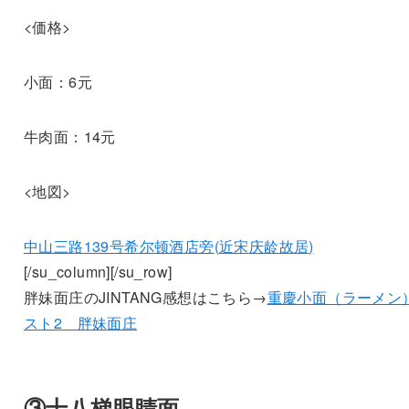
<価格>
小面：6元
牛肉面：14元
<地図>
中山三路
139
号希尔
顿酒店旁
(
近宋
庆龄故居
)
[/su_column][/su_row]
胖妹面庄のJINTANG感想はこちら→
重慶小面（ラーメン
スト2 胖妹面庄
③十八梯眼睛面