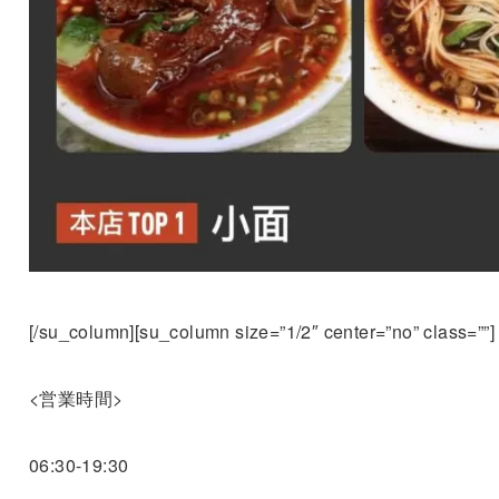
[/su_column][su_column size=”1/2″ center=”no” class=””]
<営業時間>
06:30-19:30