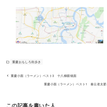
重慶おもしろ街歩き
重慶小面（ラーメン）ベスト3 十八梯眼镜面
重慶小面（ラーメン）ベスト1 秦云老太婆
この記事を書いた人