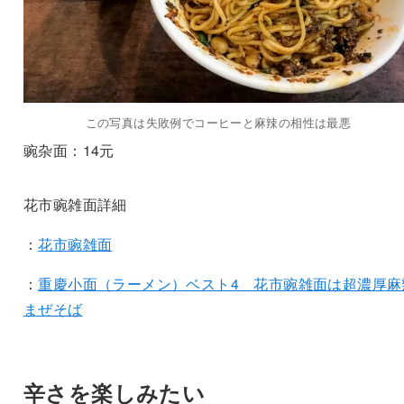
この写真は失敗例でコーヒーと麻辣の相性は最悪
豌杂面：14元
花市豌雑面詳細
：
花市豌雑面
：
重慶小面（ラーメン）ベスト4 花市豌雑面は超濃厚麻
まぜそば
辛さを楽しみたい