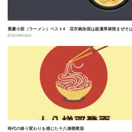
重慶小面（ラーメン）ベスト4 花市豌杂面は超濃厚麻辣まぜそ
2018年8月2日
時代の移り変わりを感じた十八梯鄧凳面