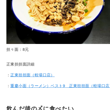
担々面：8元
正東担担面詳細
：
正東担担面（較場口店）
：
重慶小面（ラーメン）ベスト9 正東担担面（較場口店
飲んだ後の〆に食べたい