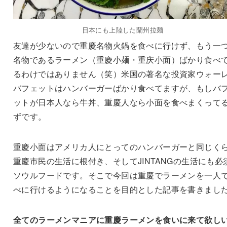
日本にも上陸した蘭州拉麺
友達が少ないので重慶名物火鍋を食べに行けず、もう一
名物であるラーメン（重慶小麺・重庆小面）ばかり食べ
るわけではありません（笑）米国の著名な投資家ウォー
バフェットはハンバーガーばかり食べてますが、もしバ
ットが日本人なら牛丼、重慶人なら小面を食べまくって
ずです。
重慶小面はアメリカ人にとってのハンバーガーと同じく
重慶市民の生活に根付き、そしてJINTANGの生活にも必
ソウルフードです。そこで今回は重慶でラーメンを一人
べに行けるようになることを目的とした記事を書きまし
全てのラーメンマニアに重慶ラーメンを食いに来て欲し