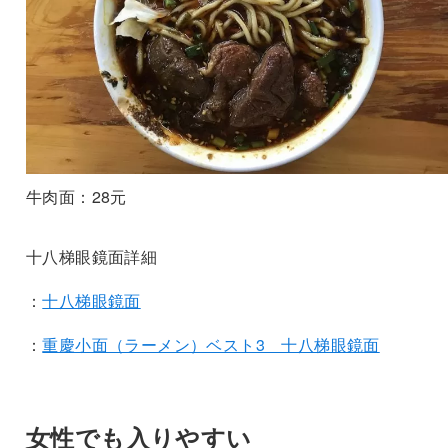
牛肉面：28元
十八梯眼鏡面詳細
：
十八梯眼鏡面
：
重慶小面（ラーメン）ベスト3 十八梯眼鏡面
女性でも入りやすい