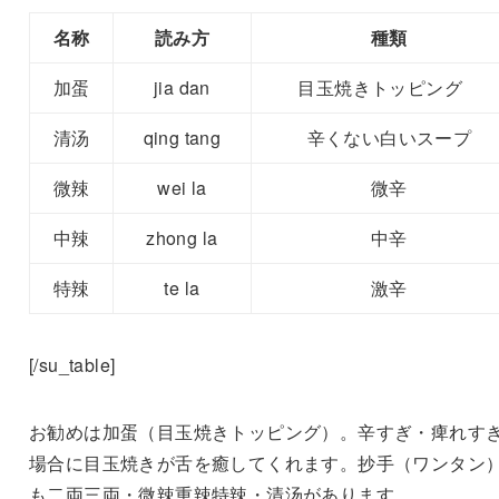
名称
読み方
種類
加蛋
jia dan
目玉焼きトッピング
お
清汤
qing tang
辛くない白いスープ
微辣
wei la
微辛
中辣
zhong la
中辛
特辣
te la
激辛
[/su_table]
お勧めは加蛋（目玉焼きトッピング）。辛すぎ・痺れす
場合に目玉焼きが舌を癒してくれます。抄手（ワンタン
も二両三両・微辣重辣特辣・清汤があります。