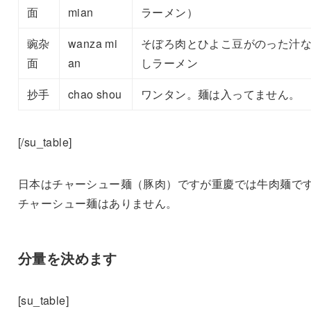
面
mian
ラーメン）
豌杂
wanza mi
そぼろ肉とひよこ豆がのった汁
面
an
しラーメン
抄手
chao shou
ワンタン。麺は入ってません。
[/su_table]
日本はチャーシュー麺（豚肉）ですが重慶では牛肉麺で
チャーシュー麺はありません。
分量を決めます
[su_table]