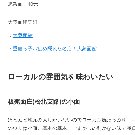
豌杂面：10元
大衆面館詳細
：
大衆面館
：
重慶っ子お勧め隠れた名店！大衆面館
ローカルの雰囲気を味わいたい
板凳面庄(松北支路)の小面
ほとんど地元の人しかいないのでローカル感たっぷり。
のウリは小面。基本の基本、ごまかしの利かない味で勝