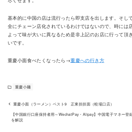
尽くせます。
基本的に中国の店は流行ったら即支店を出します。そし
全にチェーン店化されているわけではないので、時には
よって味が大いに異なるため是非上記のお店に行って頂
いです。
重慶小面食べたくなったら→
重慶への行き方
重慶小麺
重慶小面（ラーメン）ベスト9 正東担担面（較場口店）
【中国銀行口座保持者用～WechatPay・Alipay】中国電子マネー登
を解説