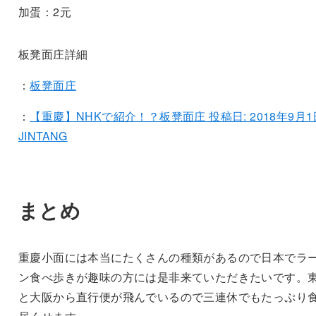
加蛋：2元
板凳面庄詳細
：
板凳面庄
：
【重慶】NHKで紹介！？板凳面庄 投稿日: 2018年9月1
JINTANG
まとめ
重慶小面には本当にたくさんの種類があるので日本でラ
ン食べ歩きが趣味の方には是非来ていただきたいです。
と大阪から直行便が飛んでいるので三連休でもたっぷり