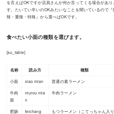
を言えばOKですが店員さんが何か言ってくる場合があり
す。たいてい辛いのOKみたいなことを聞いているので『
辣・重辣・特辣』から選べばOKです。
食べたい小面の種類を選びます。
[su_table]
名称
読み方
種類
小面
xiao mian
普通の素ラーメン
牛肉
niurou mia
牛肉ラーメン
面
n
肥肠
feichang
もつラーメン（こてっちゃん入