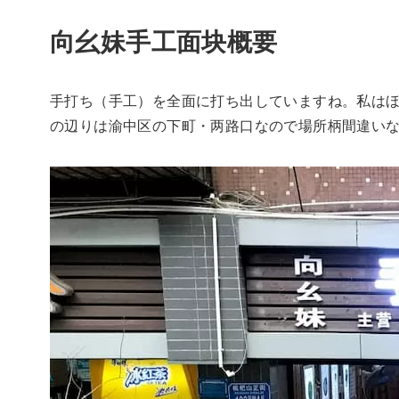
向幺妹手工面块概要
手打ち（手工）を全面に打ち出していますね。私は
の辺りは渝中区の下町・两路口なので場所柄間違い